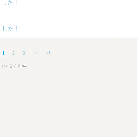
ました！
ました！
1
2
3
1〜10
/ 21件